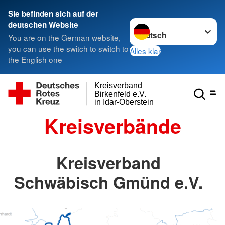
Sie befinden sich auf der
Sprache wechseln zu
deutschen Website
You are on the German website,
you can use the switch to switch to
Alles klar
the English one
Kreisverband
Birkenfeld e.V.
in Idar-Oberstein
Kreisverbände
Kreisverband
Schwäbisch Gmünd e.V.