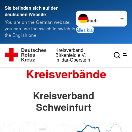
Sie befinden sich auf der
Sprache wechseln zu
deutschen Website
You are on the German website,
you can use the switch to switch to
Alles klar
the English one
Kreisverband
Birkenfeld e.V.
in Idar-Oberstein
Kreisverbände
Kreisverband
Schweinfurt