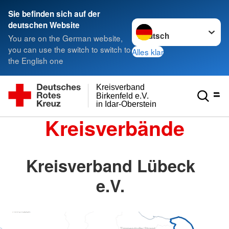
Sie befinden sich auf der
Sprache wechseln zu
deutschen Website
You are on the German website,
you can use the switch to switch to
Alles klar
the English one
Kreisverband
Birkenfeld e.V.
in Idar-Oberstein
Kreisverbände
Kreisverband Lübeck
e.V.