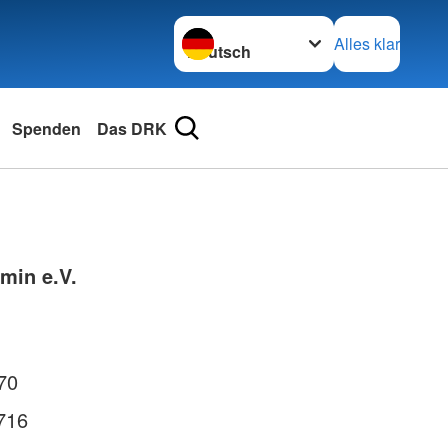
Sprache wechseln zu
Alles klar
Spenden
Das DRK
min e.V.
70
716