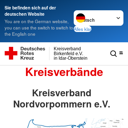
Sie befinden sich auf der
Sprache wechseln zu
deutschen Website
You are on the German website,
you can use the switch to switch to
Alles klar
the English one
Kreisverband
Birkenfeld e.V.
in Idar-Oberstein
Kreisverbände
Kreisverband
Nordvorpommern e.V.