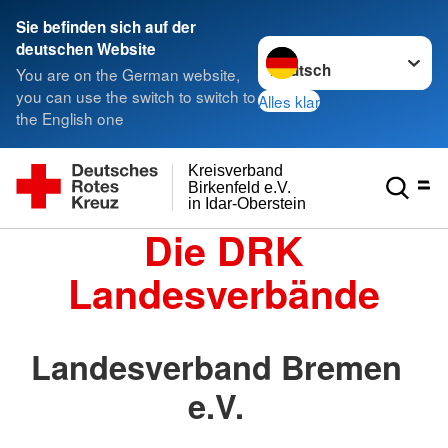
Sie befinden sich auf der
Sprache wechseln zu
deutschen Website
You are on the German website,
you can use the switch to switch to
Alles klar
the English one
Kreisverband
Birkenfeld e.V.
in Idar-Oberstein
Die DRK
Landesverbände
Landesverband Bremen
e.V.