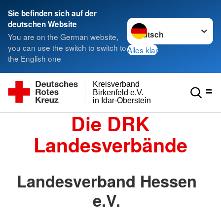
Sie befinden sich auf der
Sprache wechseln zu
deutschen Website
You are on the German website,
you can use the switch to switch to
Alles klar
the English one
Kreisverband
Birkenfeld e.V.
in Idar-Oberstein
Die DRK
Landesverbände
Landesverband Hessen
e.V.