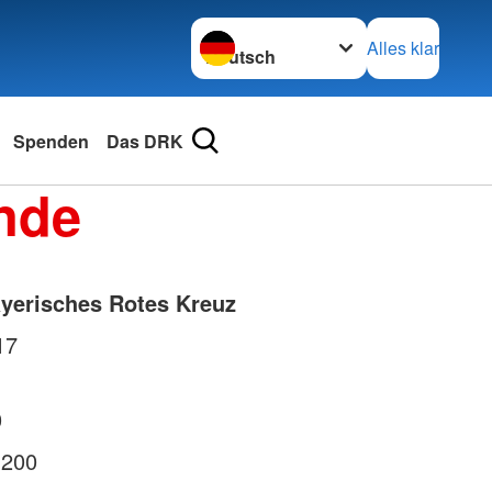
Sprache wechseln zu
Alles klar
Spenden
Das DRK
nde
yerisches Rotes Kreuz
17
0
1200