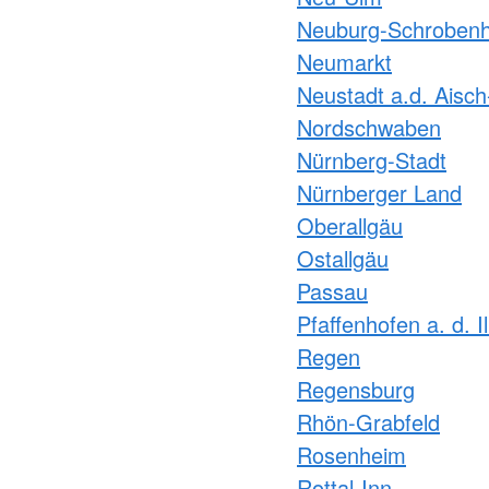
Neuburg-Schroben
Neumarkt
Neustadt a.d. Aisc
Nordschwaben
Nürnberg-Stadt
Nürnberger Land
Oberallgäu
Ostallgäu
Passau
Pfaffenhofen a. d. I
Regen
Regensburg
Rhön-Grabfeld
Rosenheim
Rottal-Inn