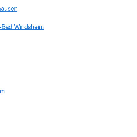
hausen
h-Bad Windsheim
lm