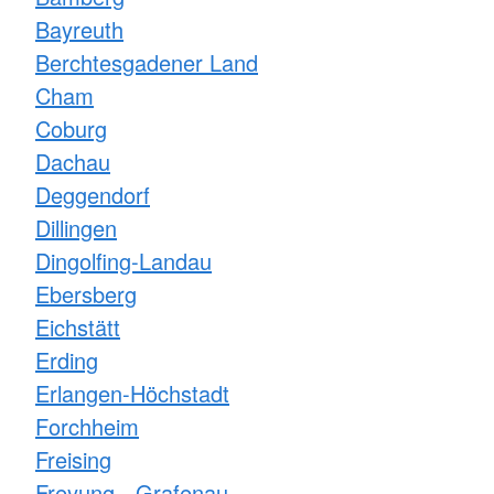
Bayreuth
Berchtesgadener Land
Cham
Coburg
Dachau
Deggendorf
Dillingen
Dingolfing-Landau
Ebersberg
Eichstätt
Erding
Erlangen-Höchstadt
Forchheim
Freising
Freyung - Grafenau