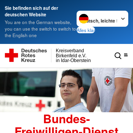
Sie befinden sich auf der
Sprache wechseln zu
deutschen Website
You are on the German website,
you can use the switch to switch to
Alles klar
the English one
Kreisverband
Birkenfeld e.V.
in Idar-Oberstein
Bundes-
Freiwilligen-Dienst