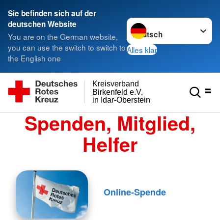
Sie befinden sich auf der
Sprache wechseln zu
deutschen Website
You are on the German website,
you can use the switch to switch to
Alles klar
the English one
Kreisverband
Birkenfeld e.V.
in Idar-Oberstein
Spenden, Mitglied,
Helfer
Online-Spende