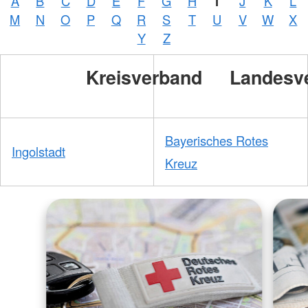
A
B
C
D
E
F
G
H
I
J
K
L
M
N
O
P
Q
R
S
T
U
V
W
X
Y
Z
Kreisverband
Landesv
Bayerisches Rotes
Ingolstadt
Kreuz