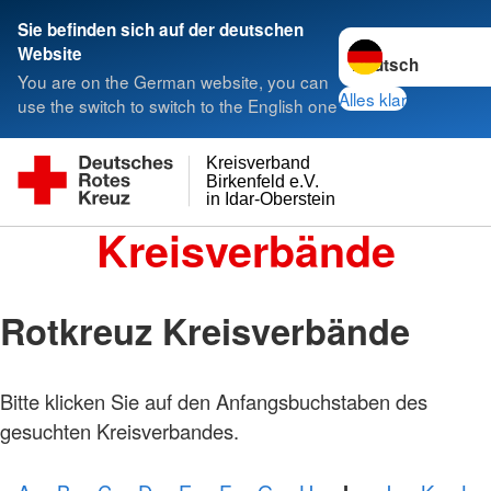
Sie befinden sich auf der deutschen
Sprache wechseln 
Website
You are on the German website, you can
Alles klar
use the switch to switch to the English one
Kreisverband
Birkenfeld e.V.
in Idar-Oberstein
Kreisverbände
Rotkreuz Kreisverbände
Bitte klicken Sie auf den Anfangsbuchstaben des
gesuchten Kreisverbandes.