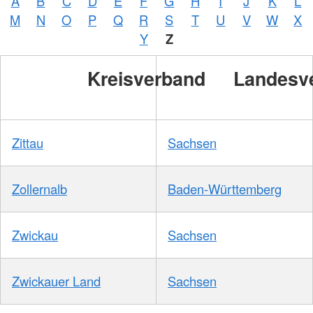
A
B
C
D
E
F
G
H
I
J
K
L
M
N
O
P
Q
R
S
T
U
V
W
X
Y
Z
Kreisverband
Landesv
Zittau
Sachsen
Zollernalb
Baden-Württemberg
Zwickau
Sachsen
Zwickauer Land
Sachsen