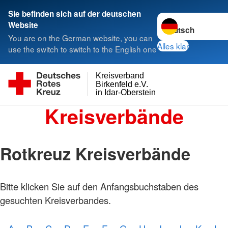
Sie befinden sich auf der deutschen
Sprache wechseln 
Website
You are on the German website, you can
Alles klar
use the switch to switch to the English one
Kreisverband
Birkenfeld e.V.
in Idar-Oberstein
Kreisverbände
Rotkreuz Kreisverbände
Bitte klicken Sie auf den Anfangsbuchstaben des
gesuchten Kreisverbandes.