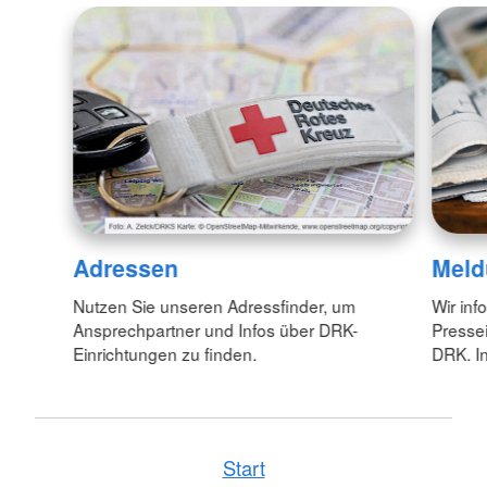
Adressen
Meld
Nutzen Sie unseren Adressfinder, um
Wir inf
Ansprechpartner und Infos über DRK-
Pressei
Einrichtungen zu finden.
DRK. In
Start