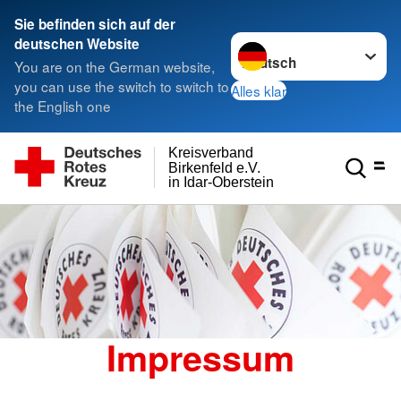
Sie befinden sich auf der
Sprache wechseln zu
deutschen Website
You are on the German website,
you can use the switch to switch to
Alles klar
the English one
Kreisverband
Birkenfeld e.V.
in Idar-Oberstein
Impressum