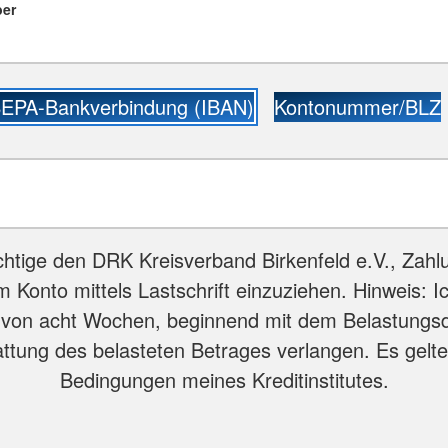
ber
EPA-Bankverbindung (IBAN)
Kontonummer/BLZ
htige den DRK Kreisverband Birkenfeld e.V., Zah
 Konto mittels Lastschrift einzuziehen. Hinweis: I
 von acht Wochen, beginnend mit dem Belastungs
attung des belasteten Betrages verlangen. Es gelte
Bedingungen meines Kreditinstitutes.