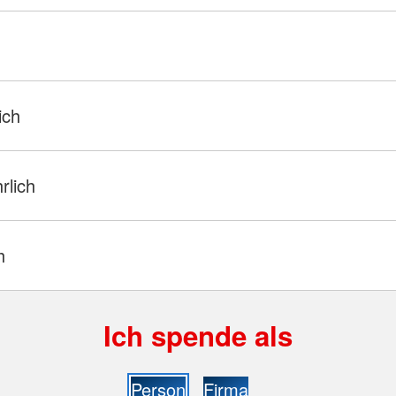
ich
hrlich
h
Ich spende als
Person
Firma