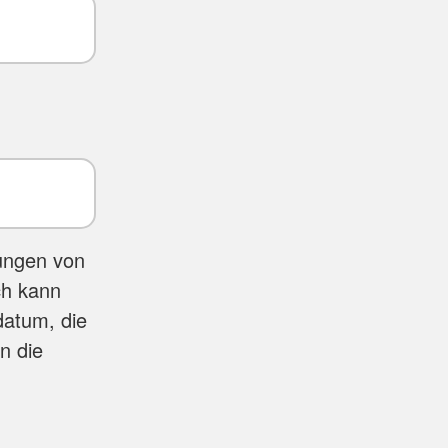
lungen von
ch kann
datum, die
n die