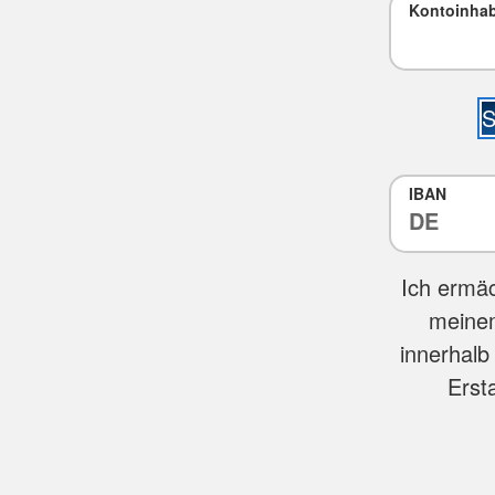
Kontoinha
S
IBAN
Ich ermäc
meinem
innerhalb
Erst