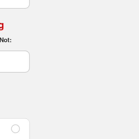
g
Not: