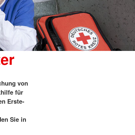
ter
schung von
hilfe für
en Erste-
en Sie in